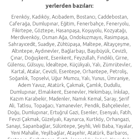
yerlerden bazıları:
Erenköy, Kadıköy, Acıbadem, Bostancı, Caddebostan,
Caferağa, Dumlupınar, Eğitim, Fenerbahçe, Feneryolu,
Fikirtepe, Göztepe, Hasanpaşa, Koşuyolu, Kozyatağı,
Merdivenköy, Osman Ağa, Ondokuzmayıs, Rasimpaşa,
Sahrayıcedit, Suadiye, Zühtüpaşa, Maltepe, Altayçeşme,
Altıntepe, Aydınevler, Bağlarbaşı, Başıbüyük, Cevizli,
Çınar, Doğuşkent, Esenkent, Feyzullah, Fındıklı, Girne,
Gülensu, Gülsuyu, İdealtepe, Küçükyalı, Yalı, Zümrütevler,
Kartal, Atalar, Cevizli, Esentepe, Orhantepe, Petroliş,
Soğanlık, Topselvi, Uğur Mumcu, Yalı, Yunus, Ümraniye,
Adem Yavuz, Atatürk, Çakmak, Çamlık, Dudullu,
Dumlupınar, Elmalıkent, Esenevler, Hekimbaşı, İnkılap,
Kazım Karabekir, Madenler, Namık Kemal, Saray, Şerif
Ali, Tatlısu, Topağacı, Yamanevler, Pendik, Bahçelievler,
Doğu, Dumlupınar, Ertuğrul Gazi, Esenler, Esenyalı, Fatih,
Fevzi Çakmak, Güzelyalı, Kaynarca, Kurtköy, Orhangazi,
Sanayi, Sapanbağlar, Sülüntepe, Şeyhli, Veli Baba, Yayalar,
Yeni Mahalle, Yeşilbağlar, Ataşehir, Atatürk, Barbaros,