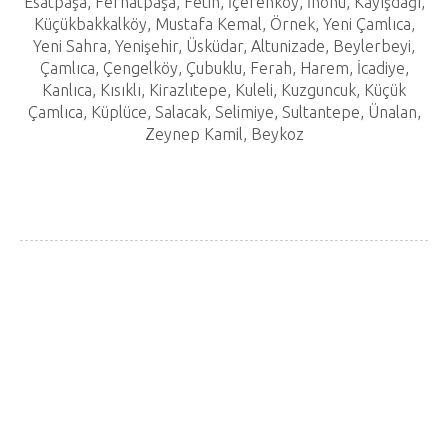
Esatpaşa, Ferhatpaşa, Fetih, İçerenköy, İnönü, Kayışdağı,
Küçükbakkalköy, Mustafa Kemal, Örnek, Yeni Çamlıca,
Yeni Sahra, Yenişehir, Üsküdar, Altunizade, Beylerbeyi,
Çamlıca, Çengelköy, Çubuklu, Ferah, Harem, İcadiye,
Kanlıca, Kısıklı, Kirazlıtepe, Kuleli, Kuzguncuk, Küçük
Çamlıca, Küplüce, Salacak, Selimiye, Sultantepe, Ünalan,
Zeynep Kamil, Beykoz