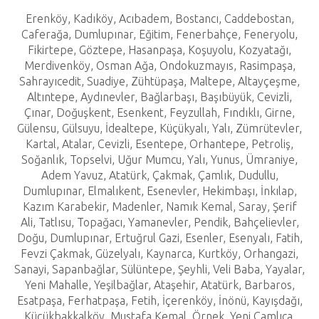
Erenköy, Kadıköy, Acıbadem, Bostancı, Caddebostan,
Caferağa, Dumlupınar, Eğitim, Fenerbahçe, Feneryolu,
Fikirtepe, Göztepe, Hasanpaşa, Koşuyolu, Kozyatağı,
Merdivenköy, Osman Ağa, Ondokuzmayıs, Rasimpaşa,
Sahrayıcedit, Suadiye, Zühtüpaşa, Maltepe, Altayçeşme,
Altıntepe, Aydınevler, Bağlarbaşı, Başıbüyük, Cevizli,
Çınar, Doğuşkent, Esenkent, Feyzullah, Fındıklı, Girne,
Gülensu, Gülsuyu, İdealtepe, Küçükyalı, Yalı, Zümrütevler,
Kartal, Atalar, Cevizli, Esentepe, Orhantepe, Petroliş,
Soğanlık, Topselvi, Uğur Mumcu, Yalı, Yunus, Ümraniye,
Adem Yavuz, Atatürk, Çakmak, Çamlık, Dudullu,
Dumlupınar, Elmalıkent, Esenevler, Hekimbaşı, İnkılap,
Kazım Karabekir, Madenler, Namık Kemal, Saray, Şerif
Ali, Tatlısu, Topağacı, Yamanevler, Pendik, Bahçelievler,
Doğu, Dumlupınar, Ertuğrul Gazi, Esenler, Esenyalı, Fatih,
Fevzi Çakmak, Güzelyalı, Kaynarca, Kurtköy, Orhangazi,
Sanayi, Sapanbağlar, Sülüntepe, Şeyhli, Veli Baba, Yayalar,
Yeni Mahalle, Yeşilbağlar, Ataşehir, Atatürk, Barbaros,
Esatpaşa, Ferhatpaşa, Fetih, İçerenköy, İnönü, Kayışdağı,
Küçükbakkalköy, Mustafa Kemal, Örnek, Yeni Çamlıca,